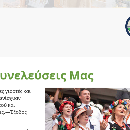
σημερινός
ος 2026
an Sign Language, Αγγλική, Ισπανική
Συνελεύσεις Μας
ες γιορτές και
 ενίσχυαν
εού και
εις.—Έξοδος