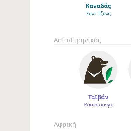
Καναδάς
Σεντ Τζονς
Ασία/Ειρηνικός
Ταϊβάν
Κάο-σιουνγκ
Αφρική