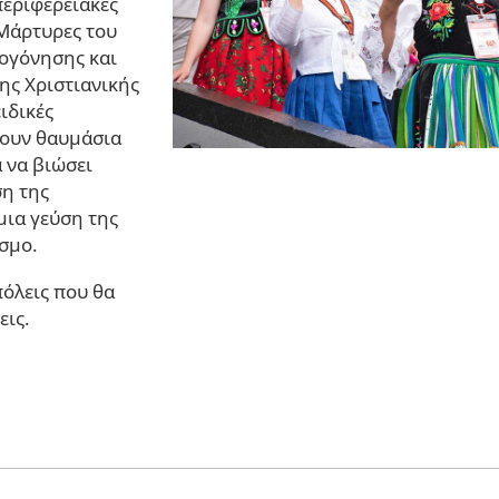
περιφερειακές
 Μάρτυρες του
ογόνησης και
ης Χριστιανικής
ιδικές
νουν θαυμάσια
 να βιώσει
ση της
ια γεύση της
σμο.
πόλεις που θα
εις.