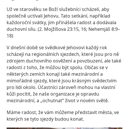
Už ve starověku se Boží služebníci scházeli, aby
společně uctívali Jehovu. Tato setkání, například
každoroční svátky, jim přinášela radost a dodávala
duchovní sílu. (2. Mojžíšova 23:15, 16; Nehemjáš 8:9–
18)
V dnešní době se svědkové Jehovovi každý rok
scházejí na regionálních sjezdech, které jsou pro ně
zdrojem duchovního osvěžení a povzbuzení, ale také
radosti z toho, že můžou být spolu. Občas se v
některých zemích konají také mezinárodní a
mimořádné sjezdy, které jsou krásným svědectvím
pro lidi okolo. Účastníci zároveň mohou na vlastní
kůži pocítit, že naše organizace je opravdu
mezinárodní, a „ochutnat“ život v novém světě.
Máme radost, že vám můžeme představit města, ve
kterých se tyto sjezdy budou konat.