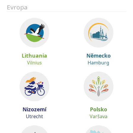
Evropa
Lithuania
Německo
Vilnius
Hamburg
Nizozemí
Polsko
Utrecht
Varšava