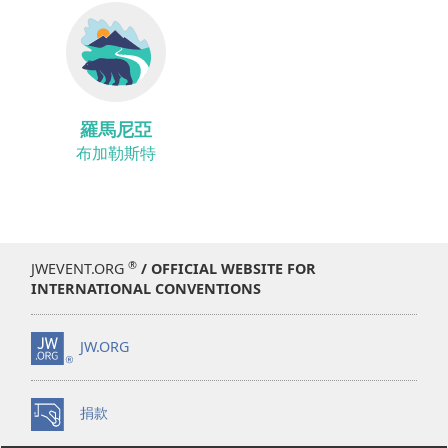
羅馬尼亞
布加勒斯特
®
JWEVENT.ORG
/ OFFICIAL WEBSITE FOR
INTERNATIONAL CONVENTIONS
JW.ORG
捐款